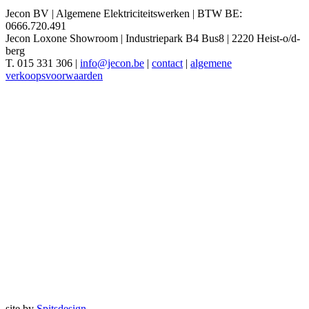
Jecon BV | Algemene Elektriciteitswerken | BTW BE:
0666.720.491
Jecon Loxone Showroom | Industriepark B4 Bus8 | 2220 Heist-o/d-
berg
T. 015 331 306 |
info@jecon.be
|
contact
|
algemene
verkoopsvoorwaarden
site by
Spitsdesign