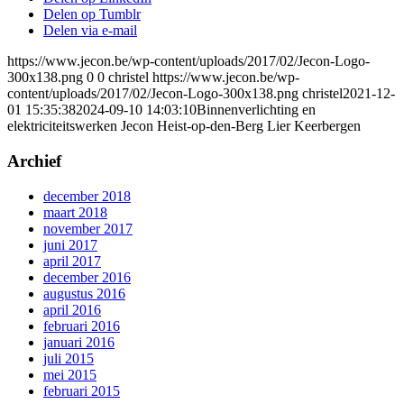
Delen op Tumblr
Delen via e-mail
https://www.jecon.be/wp-content/uploads/2017/02/Jecon-Logo-
300x138.png
0
0
christel
https://www.jecon.be/wp-
content/uploads/2017/02/Jecon-Logo-300x138.png
christel
2021-12-
01 15:35:38
2024-09-10 14:03:10
Binnenverlichting en
elektriciteitswerken Jecon Heist-op-den-Berg Lier Keerbergen
Archief
december 2018
maart 2018
november 2017
juni 2017
april 2017
december 2016
augustus 2016
april 2016
februari 2016
januari 2016
juli 2015
mei 2015
februari 2015