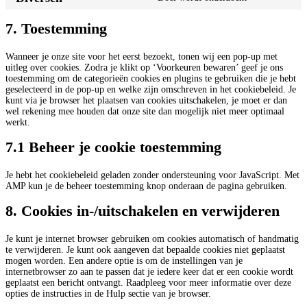
Consent
instagram
to
service
7. Toestemming
diversen
Wanneer je onze site voor het eerst bezoekt, tonen wij een pop-up met
uitleg over cookies. Zodra je klikt op ‘Voorkeuren bewaren’ geef je ons
toestemming om de categorieën cookies en plugins te gebruiken die je hebt
geselecteerd in de pop-up en welke zijn omschreven in het cookiebeleid. Je
kunt via je browser het plaatsen van cookies uitschakelen, je moet er dan
wel rekening mee houden dat onze site dan mogelijk niet meer optimaal
werkt.
7.1 Beheer je cookie toestemming
Je hebt het cookiebeleid geladen zonder ondersteuning voor JavaScript. Met
AMP kun je de beheer toestemming knop onderaan de pagina gebruiken.
8. Cookies in-/uitschakelen en verwijderen
Je kunt je internet browser gebruiken om cookies automatisch of handmatig
te verwijderen. Je kunt ook aangeven dat bepaalde cookies niet geplaatst
mogen worden. Een andere optie is om de instellingen van je
internetbrowser zo aan te passen dat je iedere keer dat er een cookie wordt
geplaatst een bericht ontvangt. Raadpleeg voor meer informatie over deze
opties de instructies in de Hulp sectie van je browser.