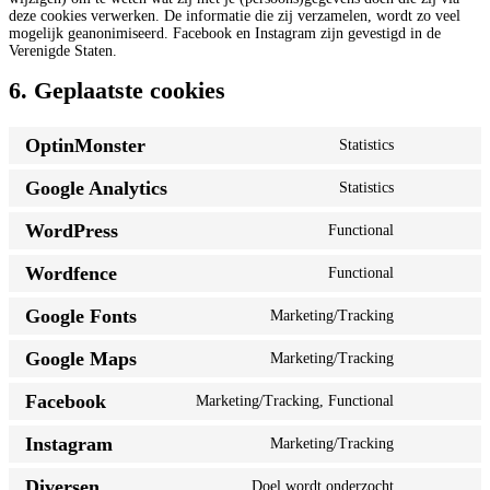
deze cookies verwerken. De informatie die zij verzamelen, wordt zo veel
mogelijk geanonimiseerd. Facebook en Instagram zijn gevestigd in de
Verenigde Staten.
6. Geplaatste cookies
OptinMonster
Statistics
Consent
to
Google Analytics
Statistics
service
Consent
optinmonster
to
WordPress
Functional
service
Consent
google-
to
analytics
Wordfence
Functional
service
Consent
wordpress
to
Google Fonts
Marketing/Tracking
service
Consent
wordfence
to
Google Maps
Marketing/Tracking
service
Consent
google-
to
fonts
Facebook
Marketing/Tracking, Functional
service
Consent
google-
to
maps
Instagram
Marketing/Tracking
service
Consent
facebook
to
Diversen
Doel wordt onderzocht
service