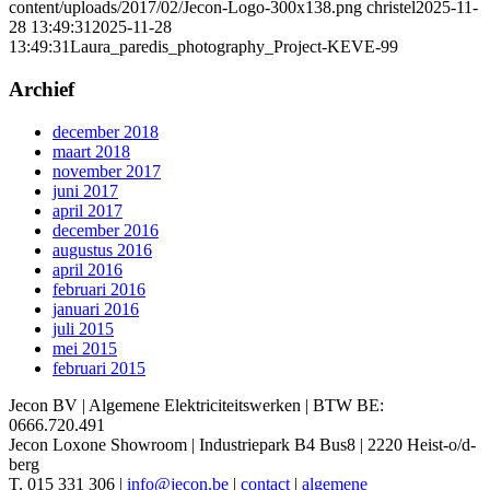
content/uploads/2017/02/Jecon-Logo-300x138.png
christel
2025-11-
28 13:49:31
2025-11-28
13:49:31
Laura_paredis_photography_Project-KEVE-99
Archief
december 2018
maart 2018
november 2017
juni 2017
april 2017
december 2016
augustus 2016
april 2016
februari 2016
januari 2016
juli 2015
mei 2015
februari 2015
Jecon BV | Algemene Elektriciteitswerken | BTW BE:
0666.720.491
Jecon Loxone Showroom | Industriepark B4 Bus8 | 2220 Heist-o/d-
berg
T. 015 331 306 |
info@jecon.be
|
contact
|
algemene